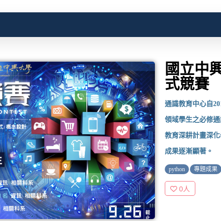
國立中興
式競賽
通識教育中心自2
領域學生之必修通
教育深耕計畫深化
成果逐漸顯著。
python
專題成果
0
人