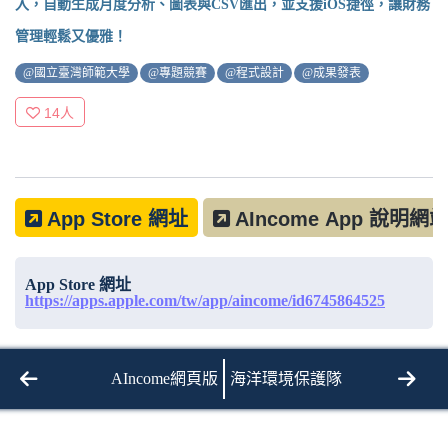
入，自動生成月度分析、圖表與CSV匯出，並支援iOS捷徑，讓財務
管理輕鬆又優雅！
@國立臺灣師範大學
@專題競賽
@程式設計
@成果發表
14
人
App Store 網址
AIncome App 說明網
App Store 網址
https://apps.apple.com/tw/app/aincome/id6745864525
AIncome網頁版
海洋環境保護隊