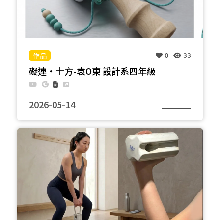
淡藍色礙子：內部置入了一個溫暖的LED燈絲，將收
集到的能量轉化為陪伴生活的柔光，成為一個實用的
桌面燈具。 兩個礙子之間由裸露的銅線與一個微型電
路板相連，展示能量流動的過程。木質底座上刻有
「能源、設計與社會｜重新想像永續」的字樣，回應
0
33
這場創作的核心命題。 透過這個設計，礙子不再只是
退役的電力組件，而是化身為連接能源歷史與永續未
礙連・十方-袁O東 設計系四年級
來的設計物件，將抽象的環保概念落實為生活中的美
學儀式。
2026-05-14
本作品將台電退役的「陶瓷礙子」重構為傳統童玩
「劍玉」的核心皿身。設計核心在於視覺、行為與聽
覺的全面轉譯：礙子原有的幾何凹槽，從支撐高壓電
纜的絕緣體，轉化為承接動能的容器。 聲響是本作品
最獨特的感官記憶。 不同於傳統木製劍玉悶沉的撞擊
聲，當木球落入陶瓷皿部時，會發出如古鐘般清脆且
具穿透力的金屬共鳴聲；這種冷冽的陶瓷餘音，與手
握木柄的溫潤觸感形成強烈對比。透過 3D 列印扣件
的精密嵌合，我們媒合了數位製造、工業廢料與傳統
工藝。這不僅是材料的循環利用，更是一場感官實驗