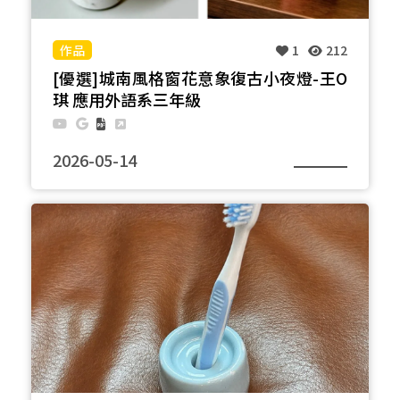
1
212
[優選]城南風格窗花意象復古小夜燈-王O
琪 應用外語系三年級
2026-05-14
材料中央的中空結構，將置入小型長條燈泡。 塗料以
藍、白、紅為主調，呼應台電標誌，使作品在懷舊文
化與現代工業之間產生連結。 燈罩設計選用象徵城南
的窗花元素，因其承載許多人的兒時記憶，同時也是
代表台灣歷史文化的元素，藉此喚起人們對本土文化
的情感連結。 本作品透過延續材料的使用週期，減少
新材料的消耗，降低廢棄陶瓷進入掩埋場的負擔，同
時引導人們重新思考物件的價值與壽命，反思日常生
活中過度丟棄與快速消費的習慣。