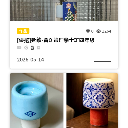
0
1264
[優選]延續-賈O 管理學士班四年級
2026-05-14
本作品以家中逐漸枯萎的黃金葛為起點，結合台電退
役材料重新創作，作為一份母親節禮物，讓被忽視的
生命與日常再次被看見。 黃金葛自上方垂掛向下延
伸，象徵生命持續生長與循環，終將回歸土壤，也隱
喻母親如生命根源般的滋養。 作品以五色線懸吊台電
材料，使其漂浮空中，呈現人與自然的微妙連結。材
料皆取自糖果罐、瓶蓋與線材等生活物件，未額外購
買或上色，保留真實樣貌。 作品結合空氣、植物、水
與土，回應材料再利用、環境永續與能源循環，也傳
達真正動人的禮物，來自對生活細膩的觀察與感謝。