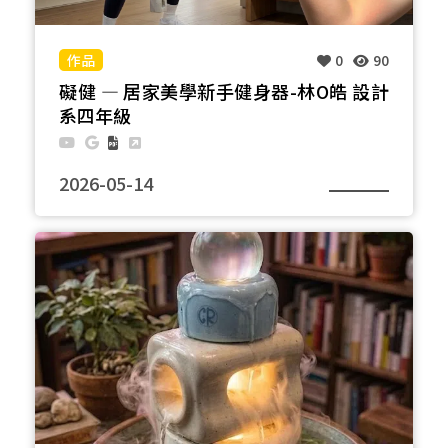
——讓原本靜默於城市高空的電力組件，在玩家的手
中敲擊出當代工業的節奏，重新感知物質在碰撞瞬間
所爆發的生命力。
0
90
礙健 — 居家美學新手健身器-林O皓 設計
系四年級
2026-05-14
本作品將「退役陶瓷礙子」轉化為新手友好的居家健
身器材。利用其溫潤釉面融入居家，也引導使用者
「輕拿輕放」，建立專注的訓練儀式，有助於核心的
穩定與控制力。 善用原始孔洞與凹槽提供直覺抓握，
並透過模組化擴充功能（如握把、配重）。礙子的工
業級抗壓強度，結構遠超一般陶瓷，足以應付負重需
求長久使用。透過將工業廢棄物轉化為高頻率的生活
用品，讓能源材料在健康生活中循環再生，賦予永續
設計更有溫度的價值。