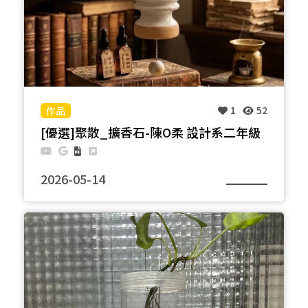
1
52
[優選]聚散_擴香石-陳O柔 設計系二年級
2026-05-14
曾經界定電流路徑的礙子，如今讓氣味延續流動。保
留其原有的年份噴印與自然斑駁，上方結合生鏽金屬
環作為懸掛結構，下方以未上釉陶土作為吸附精油的
介質。透過電流與氣味的轉譯，使工業物件轉化為記
憶與感知並存的擴香裝置，讓城市發展的痕跡以氣味
形式持續存在。