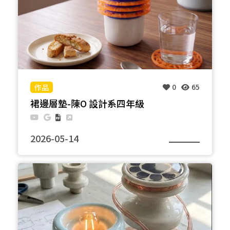
0
65
裙邊層墊-陳O 設計系四年級
2026-05-14
本作品以台電廢棄礙子為設計核心，結合人孔蓋紋
樣，將電力資材轉化為具美感的杯墊組。構造上利用
大小杯墊交錯堆疊，精準模擬了礙子的裙邊層次，讓
收納後的物件猶如一件工業微型雕塑。 本作實踐了
「材料再利用」與「環境永續」價值。將報廢陶瓷重
新導入生活，不僅賦予廢棄物新生命，更是一場連結
能源記憶與日常的實踐。透過「能源循環」的設計思