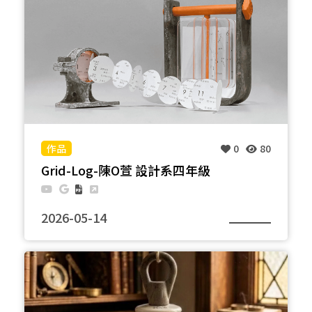
望以此讓曾經在城市扮演送電角色的物件改以家具的
方式繼續陪伴大家，讓冰冷的鋼鐵轉為設計感的生活
點綴。
0
80
Grid-Log-陳O萱 設計系四年級
2026-05-14
透過月曆的方式呈現物件乘載的時間，圓形的月曆像
是電表，環狀的則是想傳達風力發電的意象，日期的
編排則是隨機曲線，想要創造流動的時間感受。保留
大面積的蝕鏽，局部噴塗象徵能量的橘色，賦予舊物
重生的形象。