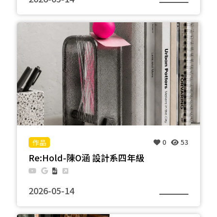
每天早上急匆匆地出門時，都會在找尋失蹤的髮圈，
還有每日必須使用的眉筆。把它們全部放在一起後，
好找的同時也不會弄丟。還可以提醒自己要使用他
們，和要帶他們出門。
0
53
Re:Hold-陳O涵 設計系四年級
2026-05-14
將退役鐵件轉化為書檔，取鐵件原有的重量特性作為