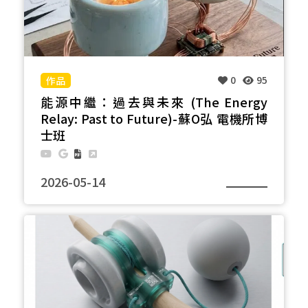
考，讓使用者在日常啜飲間，重新省思工業廢料轉化
為永續工藝的可能性。
0
95
能源中繼：過去與未來 (The Energy
Relay: Past to Future)-蘇O弘 電機所博
士班
2026-05-14
這是一場將工業遺產轉化為生活永續思維的實驗。 受
您提供的礙子照片啟發，我將淡藍色與米白色的礙子
重新設計成一個名為「能源中繼：過去與未來 (The
Energy Relay: Past to Future)」的生活裝置。 這
個作品將過去用於輸送高壓電的絕緣礙子，轉化為收
集與釋放微型能源的載體。我保留了礙子獨特的陶瓷
質感與淡雅的釉色： 米白色礙子：頂部被轉化為一個
微型的太陽能接收盤，象徵著直接從自然汲取能量。