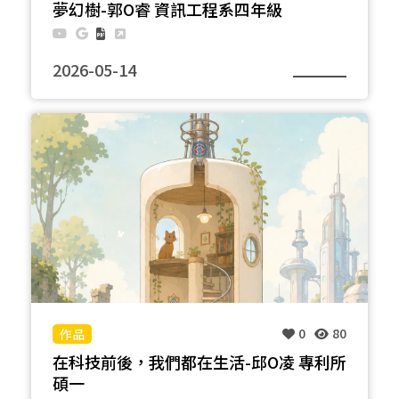
夢幻樹-郭O睿 資訊工程系四年級
2026-05-14
在本作品中使用台電退役材料與花籃廢棄材料製成，
先以鐵絲折出造型，呈現鐵樹之主體形狀，並設計出
可以掛上的鑰匙圈的掛鉤，再輔以花籃中廢棄的飾品
裝飾。而在本作品的設計理念借鏡於傳統裝飾聖誕樹
時，發揮創意將手邊材料設計獨一無二的冷杉，作品
完成時帶來的成就感與感動，本作品希望收集生活中
的鑰匙圈串與飾品， 讓人每天都可以設計出屬於自己
的聖誕樹。
0
80
在科技前後，我們都在生活-邱O凌 專利所
碩一