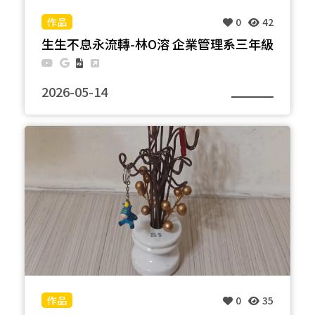
0
42
生生不息永流轉-林O溶 企業管理系三年級
2026-05-14
本作運用退役礙子打造招財流水香氛座。孔洞冒出的
煙霧，既是室內的療癒香氛，也隱喻工業排放的廢
氣，點出現代人追求舒適與環境失衡的矛盾。 華人地
區在生財場所常擺上招財物品，對應我認為想長久保
有財富，永續必須與我們同行，因地球才是財富的真
正源頭，一切源於大地之母。 被摒棄的外部成本終將
反撲，既然文明無法回頭，唯在其中尋找平衡並減緩
傷害。透過材料再利用，將線性經濟轉為循環經濟；
讓資源再生利用，才是永續共生之道。
0
35