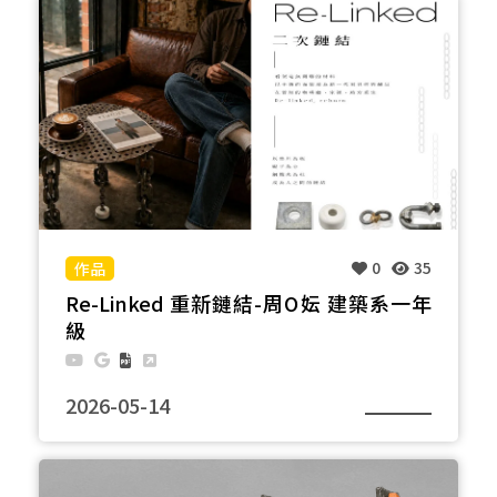
核心，減少過度加工造成的汙染，僅透過砂紙打磨，
保留鐵件粗獷且帶有時間痕跡的質感；並利用鐵可磁
吸的特性，結合粉色磁吸球作為視覺亮點，同時提供
吸附書籤與便條紙的閱讀互動功能。中間以粉色彈性
繩串接，在冷硬的工業材質中加入較柔和的視覺層
次，也透過拉伸與固定的形式，呼應材料重新被連結
與再次使用的概念。希望透過材料原有特性的再利
用，讓產品成為空間中質感的生活物件。
0
35
Re-Linked 重新鏈結-周O妘 建築系一年
級
2026-05-14
本作品以台電廢棄的墊片、礙子及鋼纜夾為主材質，
透過焊接、增加木接點的方式讓廢棄材料不出現在垃
圾場，而重生為一張張堅固又具有工業風的矮桌。希