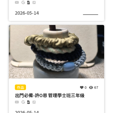
2026-05-14
左側是曾經的人類文明因災難而崩解，但大自然並未
因此停下腳步，植物重新覆蓋土地，河流再次流動，
生命在廢墟中重新誕生，產生了一個新的循環。 右側
是對未來的展望，未來的城市充滿了光與電，以及從
未消失的綠意，在遙遠的以後，人類仍在學習與土地
共生，建立更加長久的生活方式。 畫面中央的塔樓是
本次原材料，象徵連接兩個時代的見證。 它不只是空
間與時間的連結，是現實與想像的重要節點，人類從
過去學習經驗，對未來充滿期許。
0
67
出門必備-許O恩 管理學士班三年級
2026-05-14