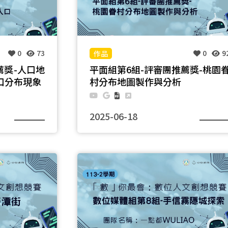
0
73
0
9
薦獎-人口地
平面組第6組-評審團推薦獎-桃園
口分布現象
村分布地圖製作與分析
2025-06-18
計，接著透過
以 QGIS 為工具的地理資訊視覺化專題
作出人口總數、
分層設色圖，
些數據我們可
、工業區、大
口移出的推