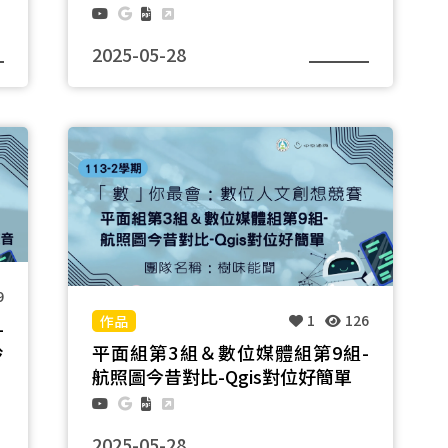
2025-05-28
團隊名稱：梵谷之路
9
1
126
-
聆
平面組第3組＆數位媒體組第9組-
航照圖今昔對比-Qgis對位好簡單
2025-05-28