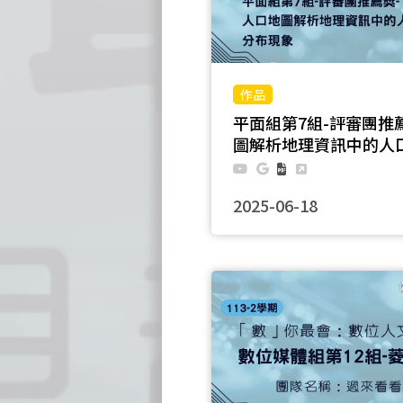
平面組第7組-評審團推
圖解析地理資訊中的人
2025-06-18
我們這組將中壢區人口數做統
使用QGIS進行向量分析，製
人口密度、性別比、扶養比等
分析各里的人口特徵。藉由這
以觀察到都市計畫區、商業區
眾交通運輸工具等因素對於人
力、人口移入的吸力。