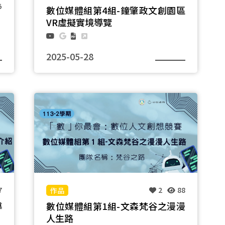
5
數位媒體組第4組-鐘肇政文創園區
VR虛擬實境導覽
2025-05-28
團隊名稱：一起去七逃
7
2
88
導
數位媒體組第1組-文森梵谷之漫漫
人生路