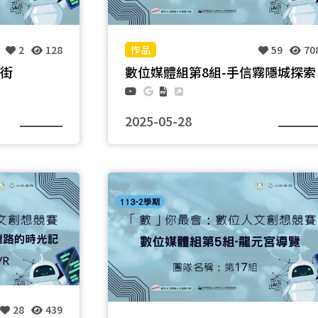
2
128
59
70
潭街
數位媒體組第8組-手信霧隱城探索
2025-05-28
團隊名稱：一點都WuLiao
28
439