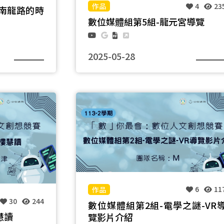
4
23
進南龍路的時
數位媒體組第5組-龍元宮導覽
2025-05-28
團隊名稱：第17組
6
11
30
244
數位媒體組第2組-電學之謎-VR
慧讀
覽影片介紹