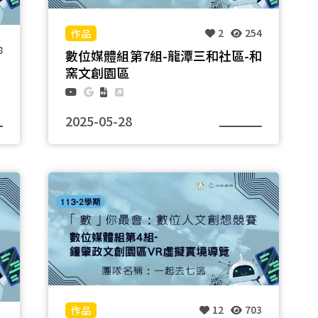
2
254
8
數位媒體組第7組-龍潭三和社區-和
窯文創園區
2025-05-28
團隊名稱：陶ＦＵＮ小隊
12
703