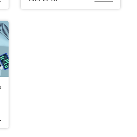
團隊名稱：樹味能聞
3