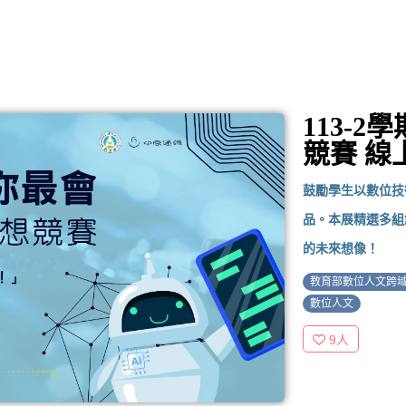
113-
競賽 線
鼓勵學生以數位技
品。本展精選多組
的未來想像！
教育部數位人文跨
數位人文
9
人